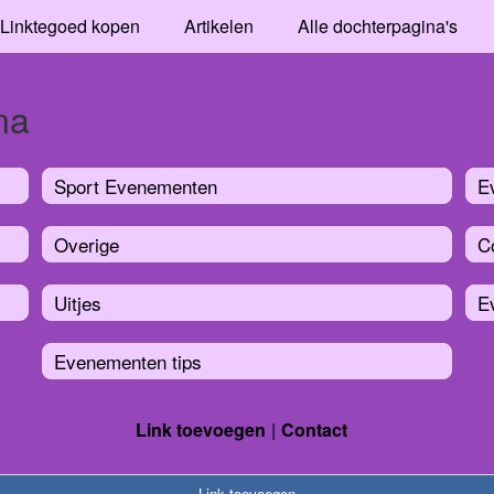
Linktegoed kopen
Artikelen
Alle dochterpagina's
na
Sport Evenementen
E
Overige
C
Uitjes
E
Evenementen tips
Link toevoegen
Contact
Link toevoegen