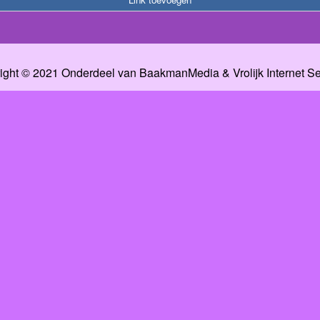
ight © 2021 Onderdeel van
BaakmanMedia
&
Vrolijk Internet S