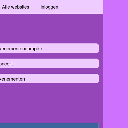
Alle websites
Inloggen
venementencomplex
oncert
venementen