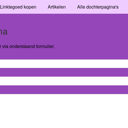
Linktegoed kopen
Artikelen
Alle dochterpagina's
na
via onderstaand formulier.