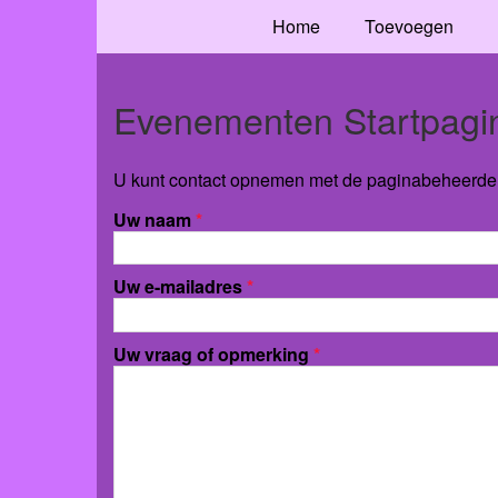
Home
Toevoegen
Evenementen Startpagi
U kunt contact opnemen met de paginabeheerder 
Uw naam
*
Uw e-mailadres
*
Uw vraag of opmerking
*