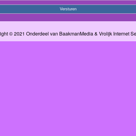
ight © 2021 Onderdeel van
BaakmanMedia
&
Vrolijk Internet S